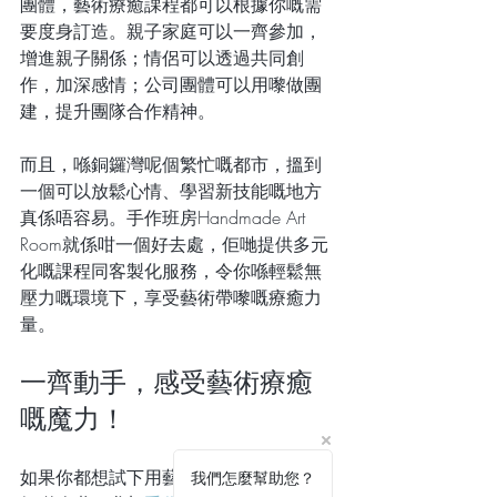
團體，藝術療癒課程都可以根據你嘅需
要度身訂造。親子家庭可以一齊參加，
增進親子關係；情侶可以透過共同創
作，加深感情；公司團體可以用嚟做團
建，提升團隊合作精神。
而且，喺銅鑼灣呢個繁忙嘅都市，搵到
一個可以放鬆心情、學習新技能嘅地方
真係唔容易。手作班房Handmade Art 
Room就係咁一個好去處，佢哋提供多元
化嘅課程同客製化服務，令你喺輕鬆無
壓力嘅環境下，享受藝術帶嚟嘅療癒力
量。
一齊動手，感受藝術療癒
嘅魔力！
如果你都想試下用藝術嚟療癒自己，唔
我們怎麼幫助您？