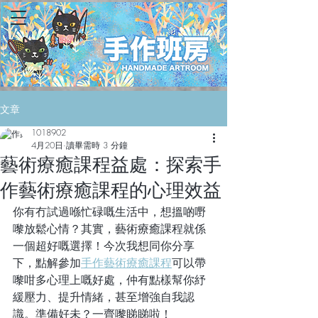
文章
1018902
4月20日
讀畢需時 3 分鐘
藝術療癒課程益處：探索手
作藝術療癒課程的心理效益
你有冇試過喺忙碌嘅生活中，想搵啲嘢
嚟放鬆心情？其實，藝術療癒課程就係
一個超好嘅選擇！今次我想同你分享
下，點解參加
手作藝術療癒課程
可以帶
嚟咁多心理上嘅好處，仲有點樣幫你紓
緩壓力、提升情緒，甚至增強自我認
識。準備好未？一齊嚟睇睇啦！