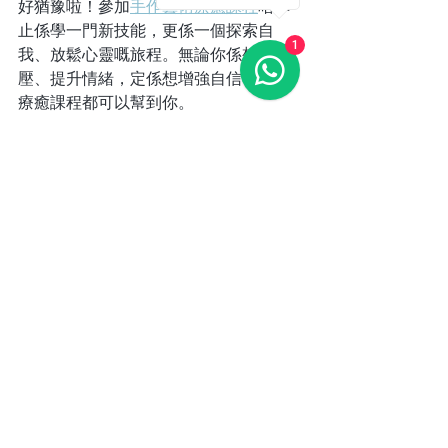
好猶豫啦！參加
手作藝術療癒課程
唔單
止係學一門新技能，更係一個探索自
1
我、放鬆心靈嘅旅程。無論你係想減
壓、提升情緒，定係想增強自信，藝術
療癒課程都可以幫到你。
快啲約埋朋友或者家人，一齊嚟體驗呢
份獨特嘅快樂同成就感啦！相信我，當
你親手完成一件作品嗰刻，嗰份喜悅係
無可比擬嘅。等你嚟感受藝術嘅魔力，
開啟屬於你嘅療癒之旅！
希望呢篇分享可以幫到你了解藝術療癒
課程嘅心理效益，記得保持好奇心同開
放心態，藝術世界等緊你嚟探索！