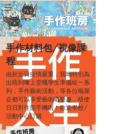
手作材料包/視像課
程
由於近日疫情嚴重，我哋特別為
出唔到嚟上堂嘅學生準備咗一系
列，手作藝術活動，等各位喺屋
企都可以享受藝術嘅樂趣，唔使
日日對住部手機啦！歡迎學校/
活動中心訂購