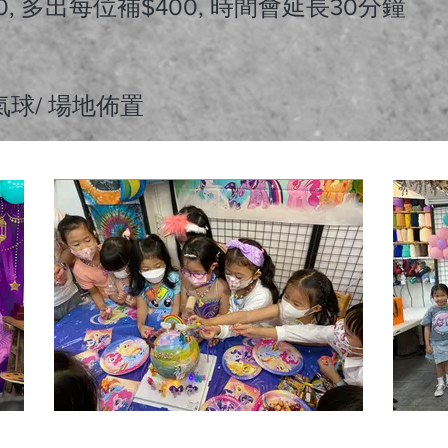
$200, 多出每位補$400, 時間會延長30分鐘
：
小丑扭氣球/ 場地佈置