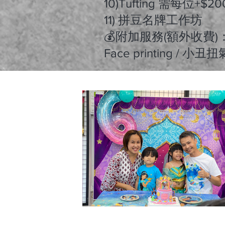
10)Tufting 需每位+
11) 拼豆名牌工作坊
​💰附加服務(額外收費)
Face printing / 