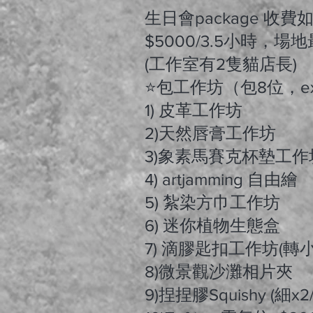
生日會package 收費如
$5000/3.5小時，場
(工作室有2隻貓店長)
⭐️包工作坊（包8位，ext
1) 皮革工作坊
2)天然唇膏工作坊
3)象素馬賽克杯墊工作
4) artjamming 自由繪
5) 紮染方巾工作坊
6) 迷你植物生態盒
7) 滴膠匙扣工作坊(轉小
8)微景觀沙灘相片夾
9)捏捏膠Squishy (細x2