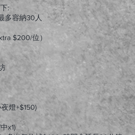
下:
地最多容納30人
ra $200/位）
坊
夜燈+$150)
/中x1)