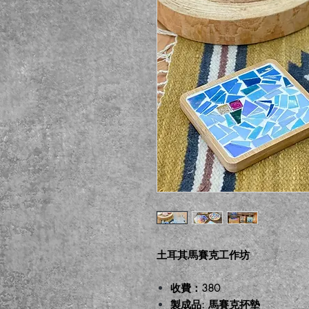
土耳其馬賽克工作坊
收費：380
製成品: 馬賽克抔墊