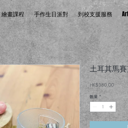
繪畫課程
手作生日派對
到校支援服務
Ar
土耳其馬賽
價格
HK$380.00
數量
*