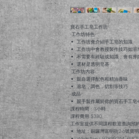
寶石手工皂工作坊
-工作坊特色-
工作坊會介紹手工皂的知識
工作坊中會教授製作技巧如溶
不需要有經驗或知識，會有導
選材是透明皂基
-工作坊內容-
親自選擇配色和精油香味
溶皂，調色，切割等技巧
-成品-
親手製作屬於你的寶石手工皂
課程時間：3小時
課程費用:$380
工作室提供不同課程歡迎查詢預
地址：銅鑼灣富明街2-6號寶明
WhatsApp：97899264（MO)