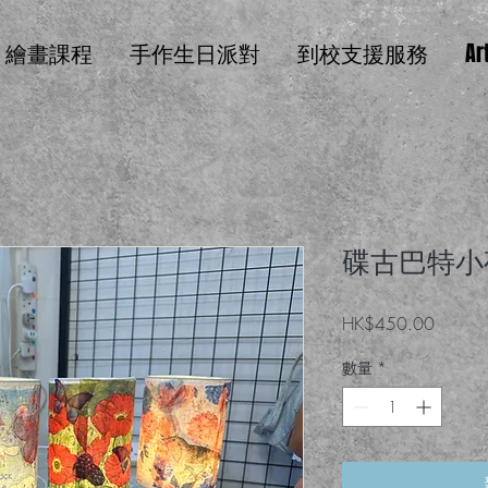
繪畫課程
手作生日派對
到校支援服務
Ar
碟古巴特小
價格
HK$450.00
數量
*