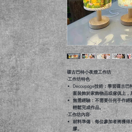
碟古巴特小夜燈工作坊
-工作坊特色-
Decoupage技術：學習碟古
案裝飾於家飾物品或傢俱上，
無需經驗：不需要任何手作經
輕鬆完成作品。
-工作坊內容-
材料準備：每位參加者將獲得
膠。