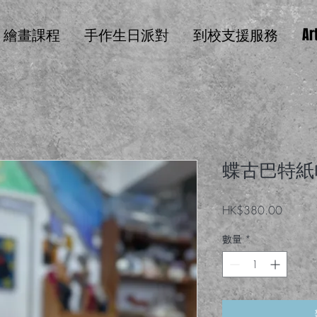
繪畫課程
手作生日派對
到校支援服務
Ar
蝶古巴特紙
價格
HK$380.00
數量
*