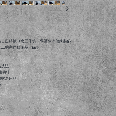
蝶古巴特紙巾盒工作坊，學習歐洲傳統裝飾
二的家居藝術品！🖼️✨
貼技法
用膠劑
的家居用品
作