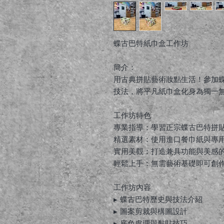
蝶古巴特紙巾盒工作坊
簡介：
用古典拼貼藝術妝點生活！參加
技法，將平凡紙巾盒化身為獨一無
工作坊特色
專業指導：學習正宗蝶古巴特拼
精選素材：使用進口餐巾紙與專
實用美觀：打造兼具功能與美感
輕鬆上手：無需藝術基礎即可創
工作坊內容
▸ 蝶古巴特歷史與技法介紹
▸ 圖案剪裁與構圖設計
▸ 底色處理與黏貼技巧